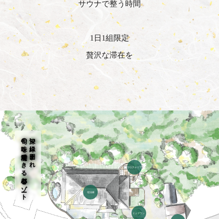
サウナで整う時間
1日1組限定
贅沢な滞在を
旬の味を堪能できる都心リゾート
深い緑に囲まれ
サウナエリア
宿泊棟
ドッグラン