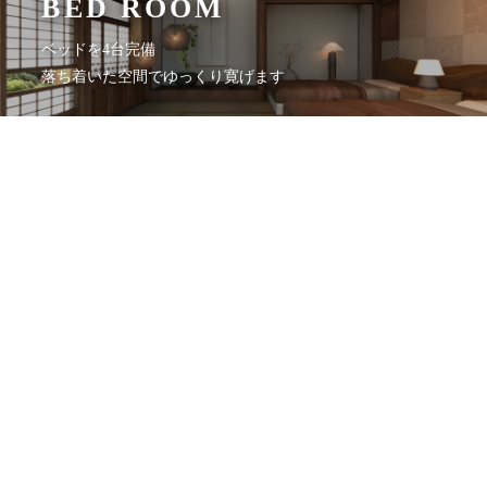
BED ROOM
ベッドを4台完備
落ち着いた空間でゆっくり寛げます
LIVING
広々とした畳の空間を
くつろぎのラウンジスペースに